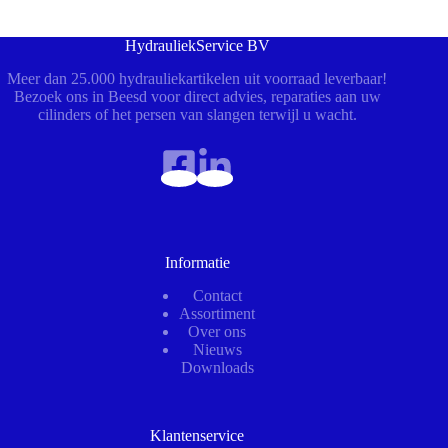
HydrauliekService BV
Meer dan 25.000 hydrauliekartikelen uit voorraad leverbaar!
Bezoek ons in Beesd voor direct advies, reparaties aan uw
cilinders of het persen van slangen terwijl u wacht.
Informatie
Contact
Assortiment
Over ons
Nieuws
Downloads
Klantenservice