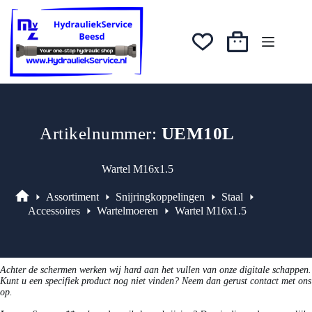
Ga
was:
is:
naar
€0,74.
€0,63.
de
inhoud
Winkelwagen
Artikelnummer:
UEM10L
Wartel M16x1.5
Assortiment
Snijringkoppelingen
Staal
Assortiment
Accessoires
Wartelmoeren
Wartel M16x1.5
Achter de schermen werken wij hard aan het vullen van onze digitale schappen.
Kunt u een specifiek product nog niet vinden? Neem dan gerust contact met ons
op.