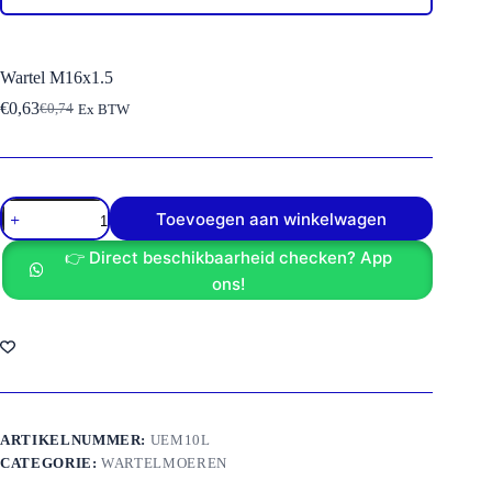
Wartel M16x1.5
€
0,63
€
0,74
Ex BTW
Oorspronkelijke
Huidige
prijs
prijs
was:
is:
€0,74.
€0,63.
Wartel
Toevoegen aan winkelwagen
M16x1.5
aantal
👉 Direct beschikbaarheid checken? App
ons!
ARTIKELNUMMER:
UEM10L
CATEGORIE:
WARTELMOEREN