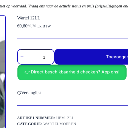
niet op voorraad. Vraag ons naar de actuele status en prijs (prijswijzigingen o
Wartel 12LL
€
0,60
€
0,70
Ex BTW
Oorspronkelijke
Huidige
prijs
prijs
was:
is:
€0,70.
€0,60.
Wartel
12LL
Toevoegen
aantal
👉 Direct beschikbaarheid checken? App ons!
Verlanglijst
ARTIKELNUMMER:
UEM12LL
CATEGORIE:
WARTELMOEREN