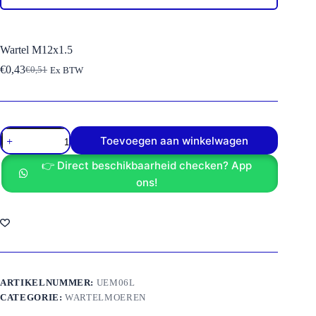
Wartel M12x1.5
€
0,43
€
0,51
Ex BTW
Oorspronkelijke
Huidige
prijs
prijs
was:
is:
€0,51.
€0,43.
Wartel
Toevoegen aan winkelwagen
M12x1.5
aantal
👉 Direct beschikbaarheid checken? App
ons!
ARTIKELNUMMER:
UEM06L
CATEGORIE:
WARTELMOEREN