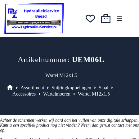
Ga
was:
is:
naar
€0,51.
€0,43.
de
inhoud
Winkelwagen
Artikelnummer:
UEM06L
Wartel M12x1.5
Assortiment
Snijringkoppelingen
Staal
Assortiment
Accessoires
Wartelmoeren
Wartel M12x1.5
Achter de schermen werken wij hard aan het vullen van onze digitale schappen.
Kunt u een specifiek product nog niet vinden? Neem dan gerust contact met ons
op.