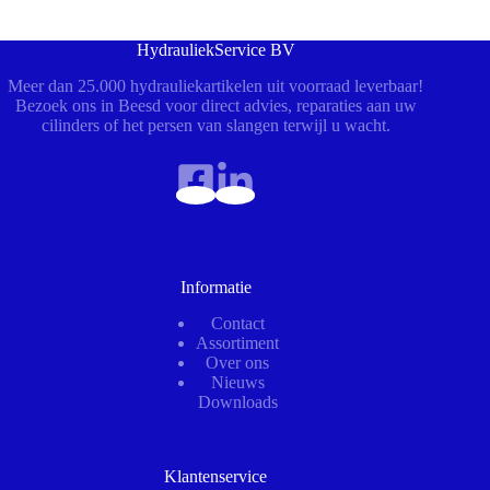
HydrauliekService BV
Meer dan 25.000 hydrauliekartikelen uit voorraad leverbaar!
Bezoek ons in Beesd voor direct advies, reparaties aan uw
cilinders of het persen van slangen terwijl u wacht.
Informatie
Contact
Assortiment
Over ons
Nieuws
Downloads
Klantenservice