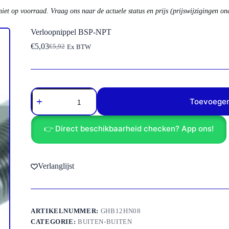
niet op voorraad. Vraag ons naar de actuele status en prijs (prijswijzigingen o
Verloopnippel BSP-NPT
€
5,03
€
5,92
Ex BTW
Oorspronkelijke
Huidige
prijs
prijs
was:
is:
€5,92.
€5,03.
Verloopnippel
BSP-
Toevoegen
NPT
aantal
👉 Direct beschikbaarheid checken? App ons!
Verlanglijst
ARTIKELNUMMER:
GHB12HN08
CATEGORIE:
BUITEN-BUITEN