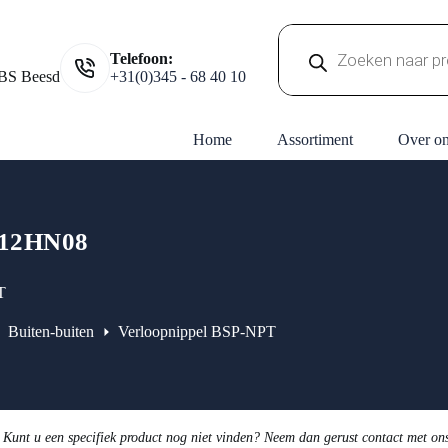
Producten
Telefoon:
zoeken
BS Beesd
+31(0)345 - 68 40 10
Home
Assortiment
Over o
12HN08
T
Buiten-buiten
Verloopnippel BSP-NPT
 Kunt u een specifiek product nog niet vinden? Neem dan gerust contact met on