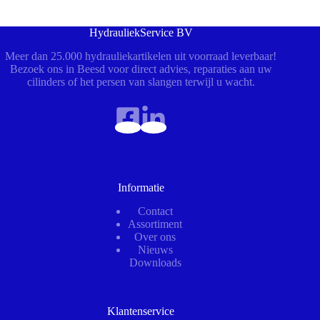
HydrauliekService BV
Meer dan 25.000 hydrauliekartikelen uit voorraad leverbaar!
Bezoek ons in Beesd voor direct advies, reparaties aan uw
cilinders of het persen van slangen terwijl u wacht.
Informatie
Contact
Assortiment
Over ons
Nieuws
Downloads
Klantenservice