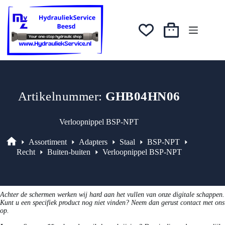
Ga
was:
is:
naar
€5,00.
€4,25.
de
inhoud
Winkelwagen
Artikelnummer:
GHB04HN06
Verloopnippel BSP-NPT
Assortiment
Adapters
Staal
BSP-NPT
Assortiment
Recht
Buiten-buiten
Verloopnippel BSP-NPT
Achter de schermen werken wij hard aan het vullen van onze digitale schappen.
Kunt u een specifiek product nog niet vinden? Neem dan gerust contact met ons
op.