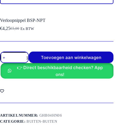
Verloopnippel BSP-NPT
€
4,25
€
5,00
Ex BTW
Oorspronkelijke
Huidige
prijs
prijs
was:
is:
€5,00.
€4,25.
Verloopnippel
Toevoegen aan winkelwagen
BSP-
NPT
👉 Direct beschikbaarheid checken? App
aantal
ons!
ARTIKELNUMMER:
GHB04HN06
CATEGORIE:
BUITEN-BUITEN