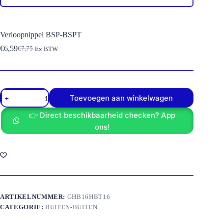
Verloopnippel BSP-BSPT
€
6,59
€
7,75
Ex BTW
Oorspronkelijke
Huidige
prijs
prijs
was:
is:
€7,75.
€6,59.
Verloopnippel
Toevoegen aan winkelwagen
BSP-
BSPT
👉 Direct beschikbaarheid checken? App
aantal
ons!
ARTIKELNUMMER:
GHB16HBT16
CATEGORIE:
BUITEN-BUITEN