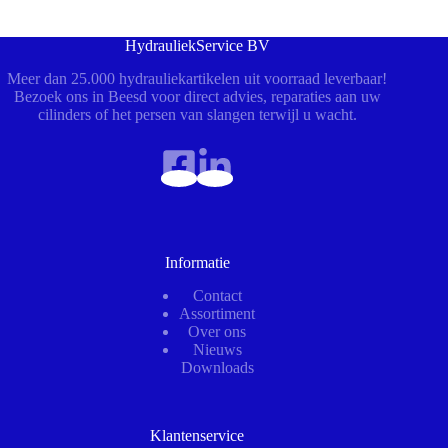
HydrauliekService BV
Meer dan 25.000 hydrauliekartikelen uit voorraad leverbaar!
Bezoek ons in Beesd voor direct advies, reparaties aan uw
cilinders of het persen van slangen terwijl u wacht.
Informatie
Contact
Assortiment
Over ons
Nieuws
Downloads
Klantenservice