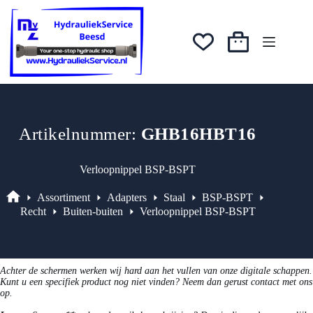
Ga
was:
is:
naar
€7,75.
€6,59.
de
inhoud
Winkelwagen
Artikelnummer:
GHB16HBT16
Verloopnippel BSP-BSPT
Assortiment
Adapters
Staal
BSP-BSPT
Assortiment
Recht
Buiten-buiten
Verloopnippel BSP-BSPT
Achter de schermen werken wij hard aan het vullen van onze digitale schappen.
Kunt u een specifiek product nog niet vinden? Neem dan gerust contact met ons
op.