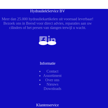
HydrauliekService BV
Meer dan 25.000 hydrauliekartikelen uit voorraad leverbaar!
Bezoek ons in Beesd voor direct advies, reparaties aan uw
cilinders of het persen van slangen terwijl u wacht.
Informatie
Contact
Assortiment
Over ons
Nieuws
Downloads
Klantenservice