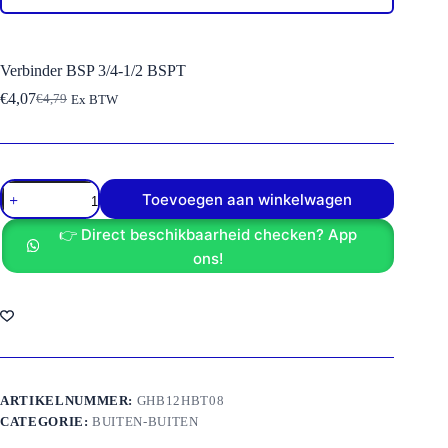
Verbinder BSP 3/4-1/2 BSPT
€
4,07
€
4,79
Ex BTW
Oorspronkelijke
Huidige
prijs
prijs
was:
is:
€4,79.
€4,07.
Verbinder
Toevoegen aan winkelwagen
BSP
3/4-
👉 Direct beschikbaarheid checken? App
1/2
BSPT
ons!
aantal
ARTIKELNUMMER:
GHB12HBT08
CATEGORIE:
BUITEN-BUITEN