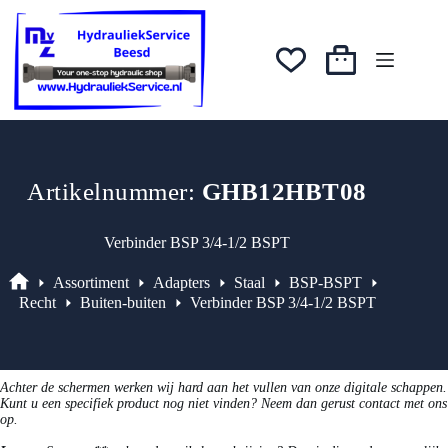
Ga
was:
is:
naar
€4,79.
€4,07.
de
inhoud
Winkelwagen
Artikelnummer:
GHB12HBT08
Verbinder BSP 3/4-1/2 BSPT
Assortiment
Adapters
Staal
BSP-BSPT
Assortiment
Recht
Buiten-buiten
Verbinder BSP 3/4-1/2 BSPT
Achter de schermen werken wij hard aan het vullen van onze digitale schappen.
Kunt u een specifiek product nog niet vinden? Neem dan gerust contact met ons
op.