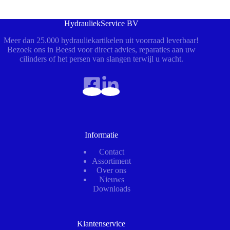
HydrauliekService BV
Meer dan 25.000 hydrauliekartikelen uit voorraad leverbaar!
Bezoek ons in Beesd voor direct advies, reparaties aan uw
cilinders of het persen van slangen terwijl u wacht.
Informatie
Contact
Assortiment
Over ons
Nieuws
Downloads
Klantenservice