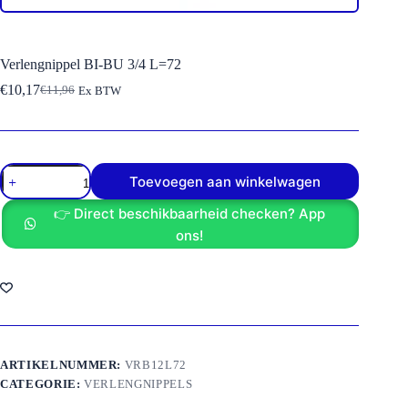
Verlengnippel BI-BU 3/4 L=72
€
10,17
€
11,96
Ex BTW
Oorspronkelijke
Huidige
prijs
prijs
was:
is:
€11,96.
€10,17.
Verlengnippel
Toevoegen aan winkelwagen
BI-
BU
👉 Direct beschikbaarheid checken? App
3/4
L=72
ons!
aantal
ARTIKELNUMMER:
VRB12L72
CATEGORIE:
VERLENGNIPPELS