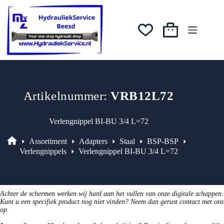
Ga
was:
is:
naar
€11,96.
€10,17.
de
inhoud
Winkelwagen
Artikelnummer:
VRB12L72
Verlengnippel BI-BU 3/4 L=72
Assortiment
Adapters
Staal
BSP-BSP
Assortiment
Verlengnippels
Verlengnippel BI-BU 3/4 L=72
Achter de schermen werken wij hard aan het vullen van onze digitale schappen.
Kunt u een specifiek product nog niet vinden? Neem dan gerust contact met ons
op.