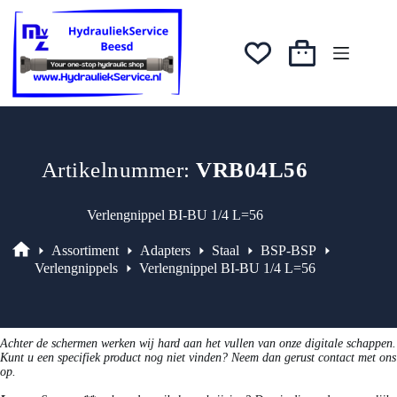
Ga
was:
is:
naar
€4,22.
€3,59.
de
inhoud
Winkelwagen
Artikelnummer:
VRB04L56
Verlengnippel BI-BU 1/4 L=56
Assortiment
Adapters
Staal
BSP-BSP
Assortiment
Verlengnippels
Verlengnippel BI-BU 1/4 L=56
Achter de schermen werken wij hard aan het vullen van onze digitale schappen.
Kunt u een specifiek product nog niet vinden? Neem dan gerust contact met ons
op.