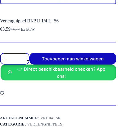
Verlengnippel BI-BU 1/4 L=56
€
3,59
€
4,22
Ex BTW
Oorspronkelijke
Huidige
prijs
prijs
was:
is:
€4,22.
€3,59.
Verlengnippel
Toevoegen aan winkelwagen
BI-
BU
👉 Direct beschikbaarheid checken? App
1/4
L=56
ons!
aantal
ARTIKELNUMMER:
VRB04L56
CATEGORIE:
VERLENGNIPPELS