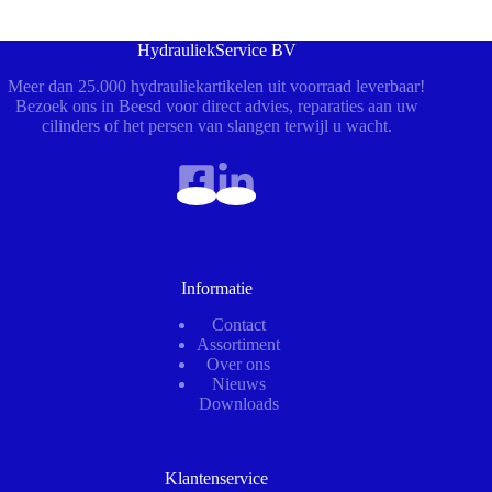
HydrauliekService BV
Meer dan 25.000 hydrauliekartikelen uit voorraad leverbaar!
Bezoek ons in Beesd voor direct advies, reparaties aan uw
cilinders of het persen van slangen terwijl u wacht.
Informatie
Contact
Assortiment
Over ons
Nieuws
Downloads
Klantenservice