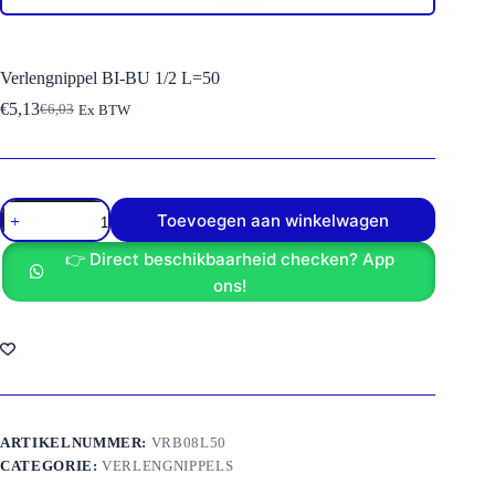
Verlengnippel BI-BU 1/2 L=50
€
5,13
€
6,03
Ex BTW
Oorspronkelijke
Huidige
prijs
prijs
was:
is:
€6,03.
€5,13.
Verlengnippel
Toevoegen aan winkelwagen
BI-
BU
👉 Direct beschikbaarheid checken? App
1/2
L=50
ons!
aantal
ARTIKELNUMMER:
VRB08L50
CATEGORIE:
VERLENGNIPPELS