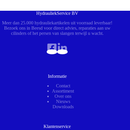
HydrauliekService BV
Meer dan 25.000 hydrauliekartikelen uit voorraad leverbaar!
Bezoek ons in Beesd voor direct advies, reparaties aan uw
cilinders of het persen van slangen terwijl u wacht.
Informatie
Contact
Assortiment
Over ons
Nieuws
Downloads
Klantenservice