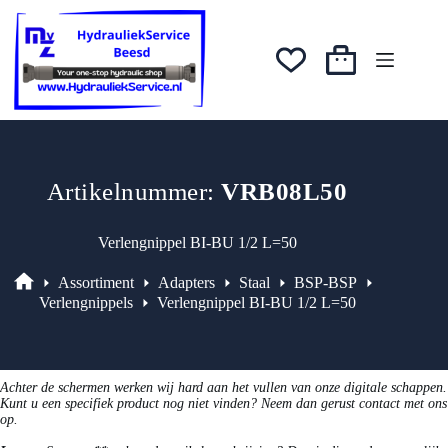
Ga
was:
is:
naar
€6,03.
€5,13.
de
inhoud
Winkelwagen
Artikelnummer:
VRB08L50
Verlengnippel BI-BU 1/2 L=50
Assortiment
Adapters
Staal
BSP-BSP
Assortiment
Verlengnippels
Verlengnippel BI-BU 1/2 L=50
Achter de schermen werken wij hard aan het vullen van onze digitale schappen.
Kunt u een specifiek product nog niet vinden? Neem dan gerust contact met ons
op.