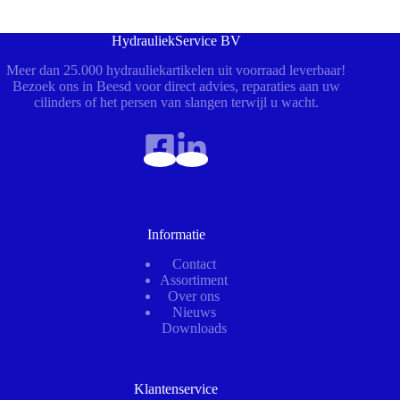
HydrauliekService BV
Meer dan 25.000 hydrauliekartikelen uit voorraad leverbaar!
Bezoek ons in Beesd voor direct advies, reparaties aan uw
cilinders of het persen van slangen terwijl u wacht.
Informatie
Contact
Assortiment
Over ons
Nieuws
Downloads
Klantenservice