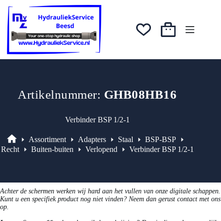
Ga
was:
is:
naar
€10,85.
€9,22.
de
inhoud
Winkelwagen
Artikelnummer:
GHB08HB16
Verbinder BSP 1/2-1
Assortiment
Adapters
Staal
BSP-BSP
Assortiment
Recht
Buiten-buiten
Verlopend
Verbinder BSP 1/2-1
Achter de schermen werken wij hard aan het vullen van onze digitale schappen.
Kunt u een specifiek product nog niet vinden? Neem dan gerust contact met ons
op.