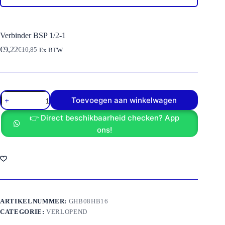
Verbinder BSP 1/2-1
€
9,22
€
10,85
Ex BTW
Oorspronkelijke
Huidige
prijs
prijs
was:
is:
€10,85.
€9,22.
Verbinder
Toevoegen aan winkelwagen
BSP
1/2-
👉 Direct beschikbaarheid checken? App
1
aantal
ons!
ARTIKELNUMMER:
GHB08HB16
CATEGORIE:
VERLOPEND