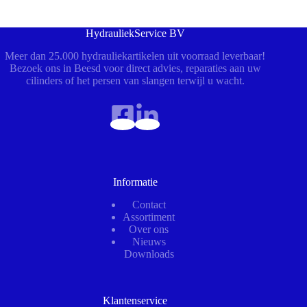
HydrauliekService BV
Meer dan 25.000 hydrauliekartikelen uit voorraad leverbaar!
Bezoek ons in Beesd voor direct advies, reparaties aan uw
cilinders of het persen van slangen terwijl u wacht.
Informatie
Contact
Assortiment
Over ons
Nieuws
Downloads
Klantenservice