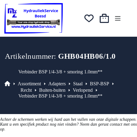
Ga
was:
is:
naar
€13,68.
€11,63.
de
inhoud
Winkelwagen
Artikelnummer:
GHB04HB06/1.0
Verbinder BSP 1/4-3/8 + smoring 1.0mm**
Assortiment
Adapters
Staal
BSP-BSP
Assortiment
Recht
Buiten-buiten
Verlopend
Verbinder BSP 1/4-3/8 + smoring 1.0mm**
Achter de schermen werken wij hard aan het vullen van onze digitale schappen.
Kunt u een specifiek product nog niet vinden? Neem dan gerust contact met ons
op.