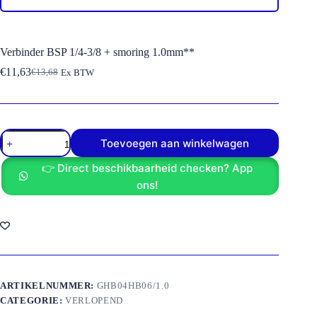
Verbinder BSP 1/4-3/8 + smoring 1.0mm**
€
11,63
€
13,68
Ex BTW
Oorspronkelijke
Huidige
prijs
prijs
was:
is:
€13,68.
€11,63.
Verbinder
Toevoegen aan winkelwagen
BSP
1/4-
👉 Direct beschikbaarheid checken? App
3/8
+
ons!
smoring
1.0mm**
aantal
ARTIKELNUMMER:
GHB04HB06/1.0
CATEGORIE:
VERLOPEND