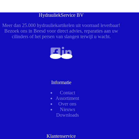
HydrauliekService BV
Meer dan 25.000 hydrauliekartikelen uit voorraad leverbaar!
Bezoek ons in Beesd voor direct advies, reparaties aan uw
cilinders of het persen van slangen terwijl u wacht.
Informatie
Contact
Assortiment
Over ons
Nieuws
Downloads
Klantenservice