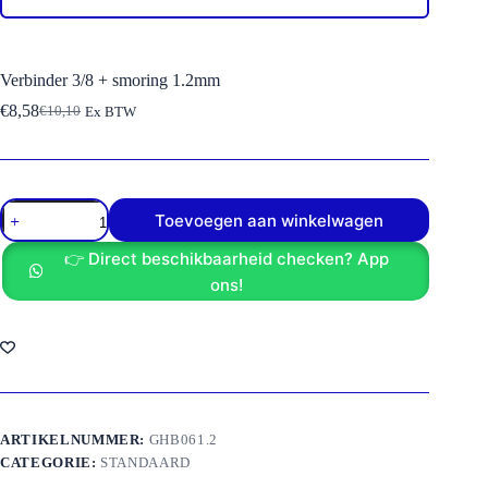
Verbinder 3/8 + smoring 1.2mm
€
8,58
€
10,10
Ex BTW
Oorspronkelijke
Huidige
prijs
prijs
was:
is:
€10,10.
€8,58.
Verbinder
Toevoegen aan winkelwagen
3/8
+
👉 Direct beschikbaarheid checken? App
smoring
1.2mm
ons!
aantal
ARTIKELNUMMER:
GHB061.2
CATEGORIE:
STANDAARD