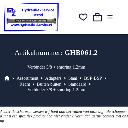
Ga
was:
is:
naar
€10,10.
€8,58.
de
inhoud
Winkelwagen
Artikelnummer:
GHB061.2
Verbinder 3/8 + smoring 1.2mm
Assortiment
Adapters
Staal
BSP-BSP
Assortiment
Recht
Buiten-buiten
Standaard
Verbinder 3/8 + smoring 1.2mm
Achter de schermen werken wij hard aan het vullen van onze digitale schappen.
Kunt u een specifiek product nog niet vinden? Neem dan gerust contact met ons
op.