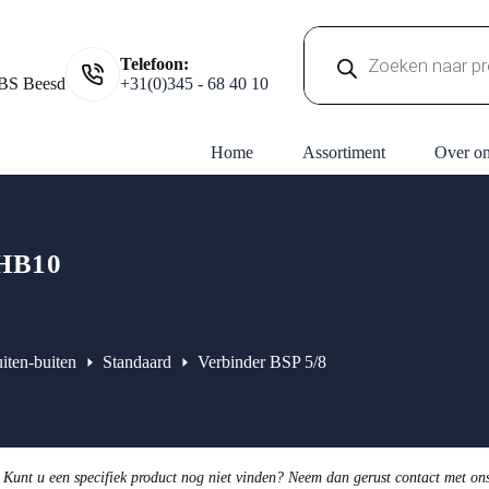
Producten
Telefoon:
zoeken
BS Beesd
+31(0)345 - 68 40 10
Home
Assortiment
Over o
HB10
iten-buiten
Standaard
Verbinder BSP 5/8
 Kunt u een specifiek product nog niet vinden? Neem dan gerust contact met on