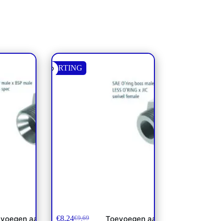
KORTING
SP 1
Adapter
€
8,24
voegen aan
Toevoegen aan
€
9,69