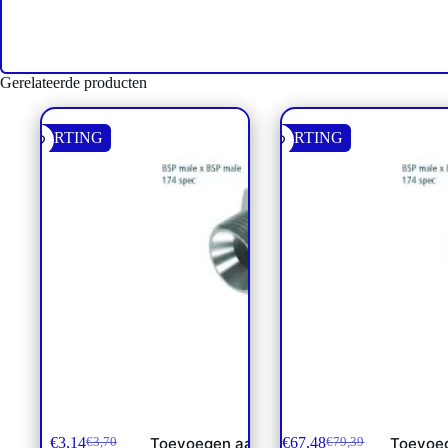
Gerelateerde producten
KORTING
KORTING
Verbinder BSP 3/8 L66
Verbinder BSP 3
€
3,14
€
67,48
Toevoegen aan
Toevoe
€
3,70
€
79,39