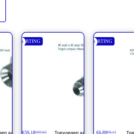
KORTING
KORTING
45° schotdoorvoer 1-5/16” JIC
Verbinder B
**
€
59,18
€
6,89
gen aan
Toevoegen aan
Toe
€
69,62
€
8,11