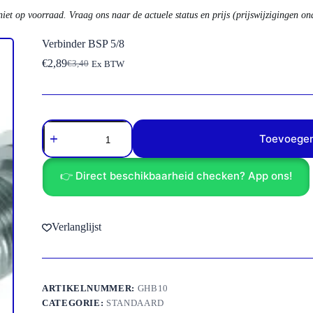
niet op voorraad. Vraag ons naar de actuele status en prijs (prijswijzigingen o
Verbinder BSP 5/8
€
2,89
€
3,40
Ex BTW
Oorspronkelijke
Huidige
prijs
prijs
was:
is:
€3,40.
€2,89.
Verbinder
BSP
Toevoegen
5/8
aantal
👉 Direct beschikbaarheid checken? App ons!
Verlanglijst
ARTIKELNUMMER:
GHB10
CATEGORIE:
STANDAARD