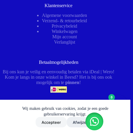
Klantenservice
Algemene voorwaarden
Verzend- & retourbeleid
Privacybeleid
Winkelwagen
Mijn account
Verlanglijst
Betaalmogelijkheden
Bij ons kun je veilig en eenvoudig betalen via iDeal | Wero!
Kom je langs in onze winkel in Beesd? Het is bij ons ook
mogelijk om te
pinnen
!
0
Wij maken gebruik van cookies, zodat je een goede
Openingstijden
gebruikerservaring krijgt.
Ma – Vr:
08:00–12:30 & 13:00–17:00 (afhaal tot 17:30)
Accepteer
Afwijzen
Za:
09:00–12:00 (werkplaats gesloten)
© 2026 - HydrauliekService BV