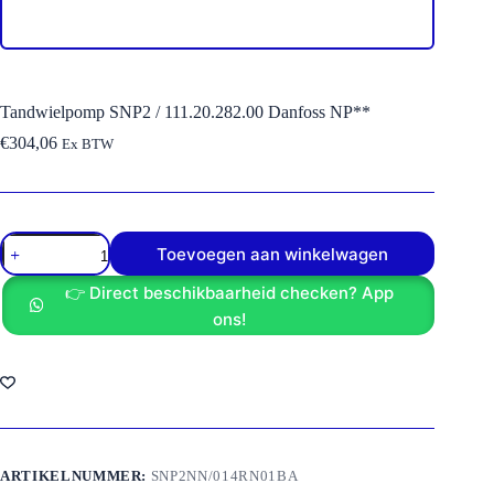
Tandwielpomp SNP2 / 111.20.282.00 Danfoss NP**
€
304,06
Ex BTW
Tandwielpomp
Toevoegen aan winkelwagen
SNP2
/
👉 Direct beschikbaarheid checken? App
111.20.282.00
Danfoss
ons!
NP**
aantal
ARTIKELNUMMER:
SNP2NN/014RN01BA