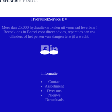
CATEGORIE:
DANFOSS
HydrauliekService BV
Meer dan 25.000 hydrauliekartikelen uit voorraad leverbaar!
Bezoek ons in Beesd voor direct advies, reparaties aan uw
cilinders of het persen van slangen terwijl u wacht.
Informatie
Contact
Assortiment
Over ons
Nieuws
Downloads