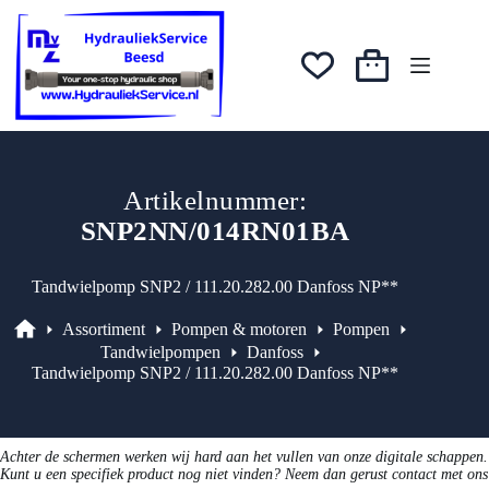
Ga
naar
de
inhoud
Winkelwagen
Artikelnummer:
SNP2NN/014RN01BA
Tandwielpomp SNP2 / 111.20.282.00 Danfoss NP**
Assortiment
Pompen & motoren
Pompen
Assortiment
Tandwielpompen
Danfoss
Tandwielpomp SNP2 / 111.20.282.00 Danfoss NP**
Achter de schermen werken wij hard aan het vullen van onze digitale schappen.
Kunt u een specifiek product nog niet vinden? Neem dan gerust contact met ons