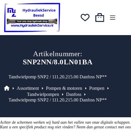
Ga
naar
de
inhoud
Winkelwagen
Artikelnummer:
SNP2NN/8.0LN01BA
Tandwielpomp SNP2 / 111.20.215.00 Danfoss NP**
Assortiment
Pompen & motoren
Pompen
Assortiment
Tandwielpompen
Danfoss
Tandwielpomp SNP2 / 111.20.215.00 Danfoss NP**
Achter de schermen werken wij hard aan het vullen van onze digitale schappen.
Kunt u een specifiek product nog niet vinden? Neem dan gerust contact met ons