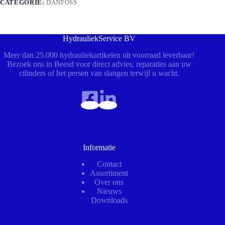
CATEGORIE:
DANFOSS
HydrauliekService BV
Meer dan 25.000 hydrauliekartikelen uit voorraad leverbaar!
Bezoek ons in Beesd voor direct advies, reparaties aan uw
cilinders of het persen van slangen terwijl u wacht.
Informatie
Contact
Assortiment
Over ons
Nieuws
Downloads