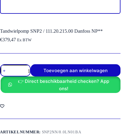
Tandwielpomp SNP2 / 111.20.215.00 Danfoss NP**
€
379,47
Ex BTW
Tandwielpomp
Toevoegen aan winkelwagen
SNP2
/
👉 Direct beschikbaarheid checken? App
111.20.215.00
Danfoss
ons!
NP**
aantal
ARTIKELNUMMER:
SNP2NN/8.0LN01BA