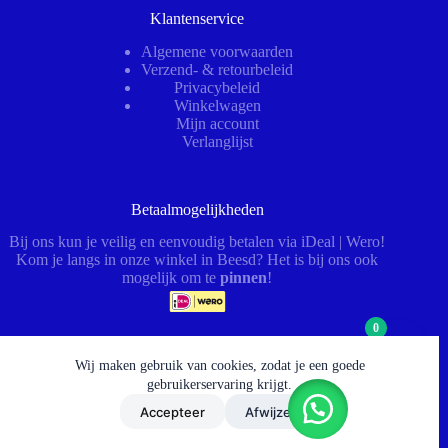
Klantenservice
Algemene voorwaarden
Verzend- & retourbeleid
Privacybeleid
Winkelwagen
Mijn account
Verlanglijst
Betaalmogelijkheden
Bij ons kun je veilig en eenvoudig betalen via iDeal | Wero!
Kom je langs in onze winkel in Beesd? Het is bij ons ook
mogelijk om te
pinnen
!
0
Wij maken gebruik van cookies, zodat je een goede
Openingstijden
gebruikerservaring krijgt.
Ma – Vr:
08:00–12:30 & 13:00–17:00 (afhaal tot 17:30)
Accepteer
Afwijzen
Za:
09:00–12:00 (werkplaats gesloten)
© 2026 - HydrauliekService BV