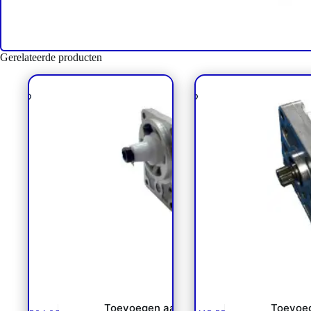
Gerelateerde producten
Tandwielpomp SNP2 /
Tandwielpomp SNP2
111.20.282.00 Danfoss NP**
111.20.463.00 Danfos
Toevoegen aan
Toevoe