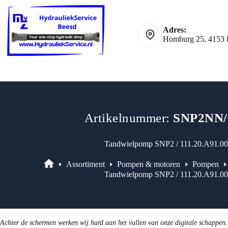
111.20.A91.0
Ga
Danfoss
naar
NP**
de
aantal
Adres:
inhoud
Homburg 25, 4153 
Artikelnummer:
SNP2NN/
Tandwielpomp SNP2 / 111.20.A91.0
Assortiment
Pompen & motoren
Pompen
Assortiment
Tandwielpomp SNP2 / 111.20.A91.0
Achter de schermen werken wij hard aan het vullen van onze digitale schappen.