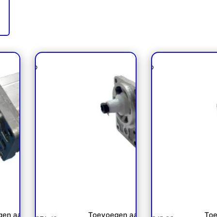
 /
Tandwielpomp SNP1 /
Tandwielpomp 
s NP
111.10.022.00 Danfoss NP**
111.10.209.00 Dan
gen aan
Toevoegen aan
Toe