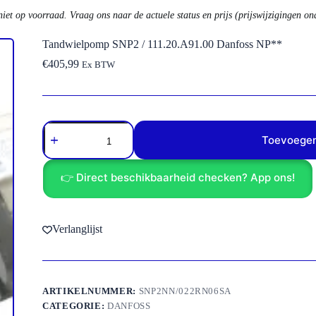
niet op voorraad. Vraag ons naar de actuele status en prijs (prijswijzigingen o
Tandwielpomp SNP2 / 111.20.A91.00 Danfoss NP**
€
405,99
Ex BTW
Tandwielpomp
SNP2
Toevoegen
/
111.20.A91.00
Danfoss
👉 Direct beschikbaarheid checken? App ons!
NP**
aantal
Verlanglijst
ARTIKELNUMMER:
SNP2NN/022RN06SA
CATEGORIE:
DANFOSS