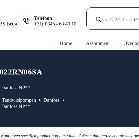
0
Producten
Telefoon:
zoeken
BS Beesd
+31(0)345 - 68 40 10
Home
Assortiment
Over o
022RN06SA
0 Danfoss NP**
Tandwielpompen
Danfoss
0 Danfoss NP**
 Kunt u een specifiek product nog niet vinden? Neem dan gerust contact met on