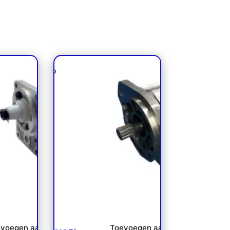
SNP1 /
Tandwielpomp SNW3 /
foss NP**
211.25.170.0C Danfoss NP
voegen aan
Toevoegen aan