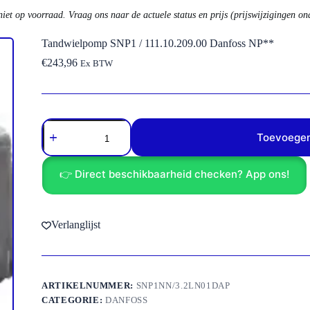
niet op voorraad. Vraag ons naar de actuele status en prijs (prijswijzigingen o
Tandwielpomp SNP1 / 111.10.209.00 Danfoss NP**
€
243,96
Ex BTW
Tandwielpomp
SNP1
Toevoegen
/
111.10.209.00
Danfoss
👉 Direct beschikbaarheid checken? App ons!
NP**
aantal
Verlanglijst
ARTIKELNUMMER:
SNP1NN/3.2LN01DAP
CATEGORIE:
DANFOSS