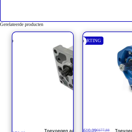
Gerelateerde producten
KORTING
Tandwielpomp SNP2 /
Gearpump Danfoss series
111.20.260.00 Danfoss NP**
€
610,09
Toevoegen aan
Toevoe
€
677,88