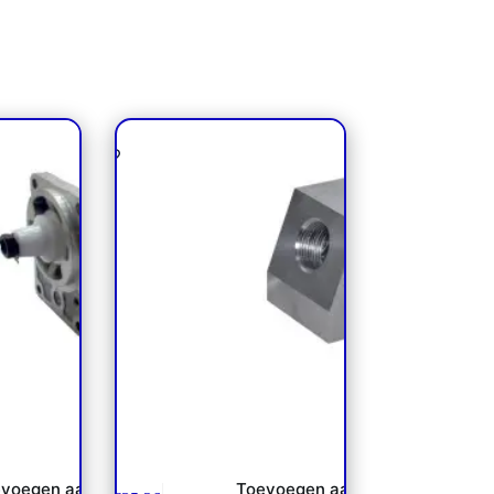
SNP2 /
Aanlasblok tbv snelkoppeling
nfoss NP
1/2″ Bsp (NP)
voegen aan
Toevoegen aan