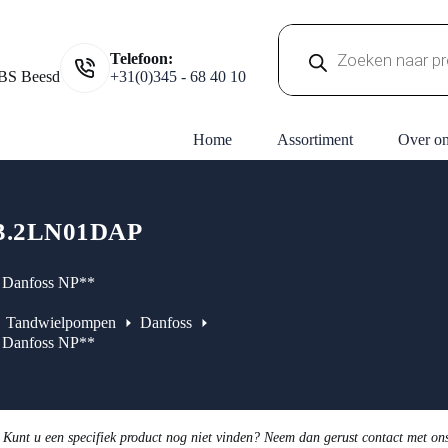
Producten
Telefoon:
zoeken
BS Beesd
+31(0)345 - 68 40 10
Home
Assortiment
Over o
3.2LN01DAP
0 Danfoss NP**
Tandwielpompen
Danfoss
0 Danfoss NP**
 Kunt u een specifiek product nog niet vinden? Neem dan gerust contact met on