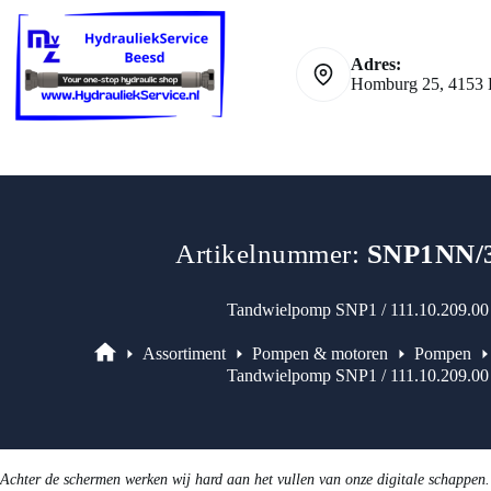
111.10.209.00
Ga
Danfoss
naar
NP**
de
aantal
Adres:
inhoud
Homburg 25, 4153 
Artikelnummer:
SNP1NN/
Tandwielpomp SNP1 / 111.10.209.0
Assortiment
Pompen & motoren
Pompen
Assortiment
Tandwielpomp SNP1 / 111.10.209.0
Achter de schermen werken wij hard aan het vullen van onze digitale schappen.