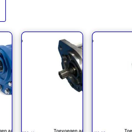
 26 **
Tandwielpomp SNP3 /
Tandwielpomp 
111.25.013.0C Danfoss NP
111.20.057.00 Da
gen aan
Toevoegen aan
Toe