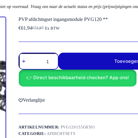
niet op voorraad. Vraag ons naar de actuele status en prijs (prijswijzigingen o
PVP afdichtngset ingangsmodule PVG120 **
€
61,94
€
72,87
Ex BTW
Oorspronkelijke
Huidige
prijs
prijs
was:
is:
€72,87.
€61,94.
PVP
afdichtngset
Toevoegen
ingangsmodule
PVG120
**
👉 Direct beschikbaarheid checken? App ons!
aantal
Verlanglijst
ARTIKELNUMMER:
PVG120155G8501
CATEGORIE:
AFDICHTSETS