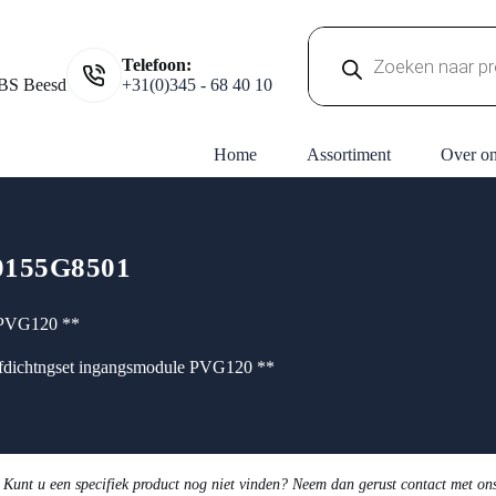
Producten
Telefoon:
zoeken
BS Beesd
+31(0)345 - 68 40 10
Home
Assortiment
Over o
155G8501
 PVG120 **
fdichtngset ingangsmodule PVG120 **
 Kunt u een specifiek product nog niet vinden? Neem dan gerust contact met on