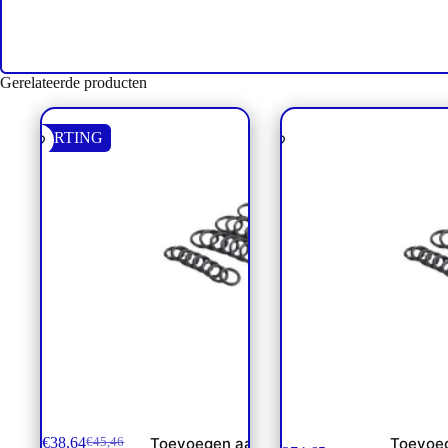
Gerelateerde producten
KORTING
PVG 16 sealkit PVE / PVHC
Relief Valve Kit PVG12
€
38,64
Toevoegen aan
Toevoe
€
45,46