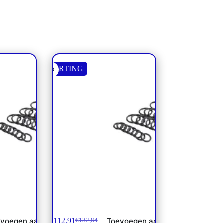
KORTING
eindplaat
PVAS montageset 2-7 secties
PVG120 **
€
112,91
voegen aan
Toevoegen aan
€
132,84