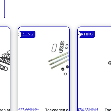
KORTING
KORTING
0 NP**
PVAS montageset 1 secties
PVT afdichtngset 
PVG120
€
27,66
€
54,35
gen aan
Toevoegen aan
Toe
€
32,54
€
63,94