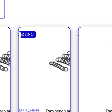
KORTING
del
PVG 16 sealkit PVE / PVHC
3-weg kogelkraan 
NP**
€
38,64
gen aan
Toevoegen aan
Toe
€
45,46