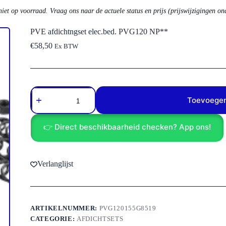
niet op voorraad. Vraag ons naar de actuele status en prijs (prijswijzigingen o
PVE afdichtngset elec.bed. PVG120 NP**
€
58,50
Ex BTW
PVE
afdichtngset
Toevoegen
elec.bed.
PVG120
NP**
👉 Direct beschikbaarheid checken? App ons!
aantal
Verlanglijst
ARTIKELNUMMER:
PVG120155G8519
CATEGORIE:
AFDICHTSETS