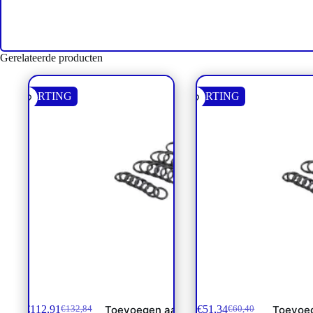
Gerelateerde producten
KORTING
KORTING
PVAS montageset 2-7 secties
PVM afdichtngset han
PVG120 **
PVG120 **
€
112,91
€
51,34
Toevoegen aan
Toevoe
€
132,84
€
60,40