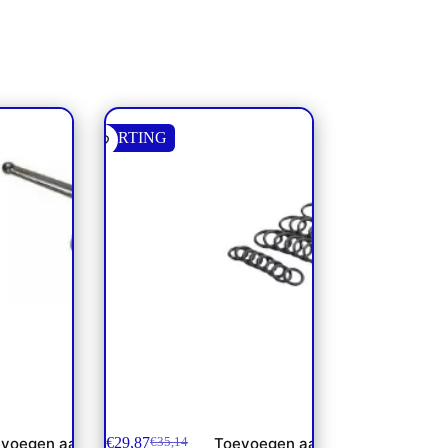
KORTING
Speciaal
PVG 32 sealkit voor 6 secties
**
€
29,87
voegen aan
Toevoegen aan
€
35,14