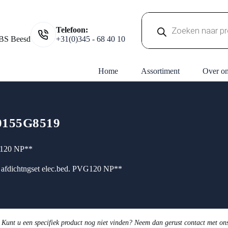
Producten
Telefoon:
zoeken
BS Beesd
+31(0)345 - 68 40 10
Home
Assortiment
Over o
155G8519
G120 NP**
afdichtngset elec.bed. PVG120 NP**
 Kunt u een specifiek product nog niet vinden? Neem dan gerust contact met on