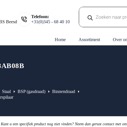
Producten
Telefoon:
zoeken
BS Beesd
+31(0)345 - 68 40 10
Home
Assortiment
Over o
8AB08B
Staal
BSP (gasdraad)
Binnendraad
rspilaar
 Kunt u een specifiek product nog niet vinden? Neem dan gerust contact met on