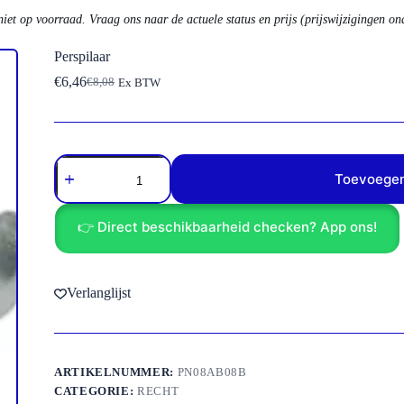
niet op voorraad. Vraag ons naar de actuele status en prijs (prijswijzigingen o
Perspilaar
€
6,46
€
8,08
Ex BTW
Oorspronkelijke
Huidige
prijs
prijs
was:
is:
€8,08.
€6,46.
Perspilaar
aantal
Toevoegen
👉 Direct beschikbaarheid checken? App ons!
Verlanglijst
ARTIKELNUMMER:
PN08AB08B
CATEGORIE:
RECHT