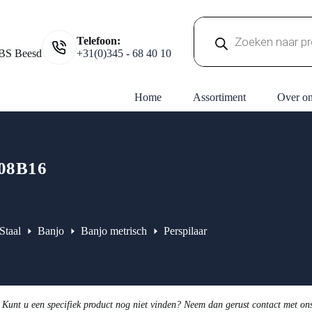
Producten
Telefoon:
zoeken
BS Beesd
+31(0)345 - 68 40 10
Home
Assortiment
Over o
08B16
Staal
Banjo
Banjo metrisch
Perspilaar
 Kunt u een specifiek product nog niet vinden? Neem dan gerust contact met on