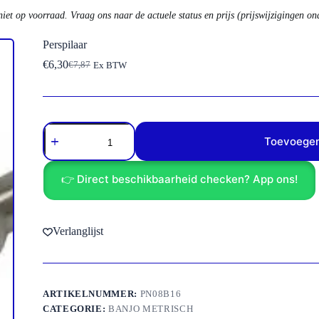
niet op voorraad. Vraag ons naar de actuele status en prijs (prijswijzigingen o
Perspilaar
€
6,30
€
7,87
Ex BTW
Oorspronkelijke
Huidige
prijs
prijs
was:
is:
€7,87.
€6,30.
Perspilaar
aantal
Toevoegen
👉 Direct beschikbaarheid checken? App ons!
Verlanglijst
ARTIKELNUMMER:
PN08B16
CATEGORIE:
BANJO METRISCH