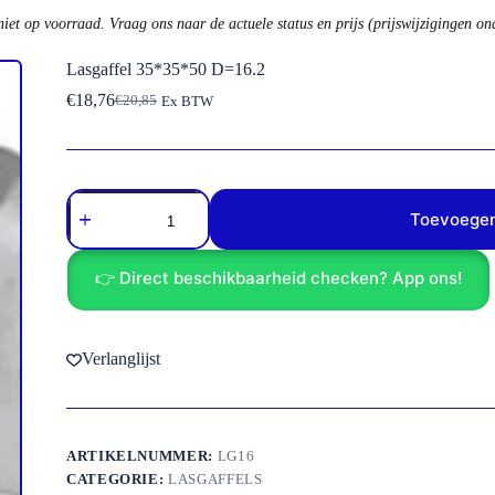
niet op voorraad. Vraag ons naar de actuele status en prijs (prijswijzigingen o
Lasgaffel 35*35*50 D=16.2
€
18,76
€
20,85
Ex BTW
Oorspronkelijke
Huidige
prijs
prijs
was:
is:
€20,85.
€18,76.
Lasgaffel
35*35*50
Toevoegen
D=16.2
aantal
👉 Direct beschikbaarheid checken? App ons!
Verlanglijst
ARTIKELNUMMER:
LG16
CATEGORIE:
LASGAFFELS