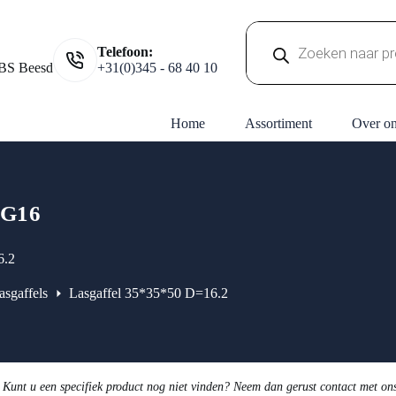
Producten
Telefoon:
zoeken
BS Beesd
+31(0)345 - 68 40 10
Home
Assortiment
Over o
G16
6.2
asgaffels
Lasgaffel 35*35*50 D=16.2
 Kunt u een specifiek product nog niet vinden? Neem dan gerust contact met on