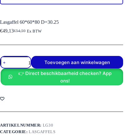
Lasgaffel 60*60*80 D=30.25
€
49,13
€
54,59
Ex BTW
Oorspronkelijke
Huidige
prijs
prijs
was:
is:
€54,59.
€49,13.
Lasgaffel
Toevoegen aan winkelwagen
60*60*80
D=30.25
👉 Direct beschikbaarheid checken? App
aantal
ons!
ARTIKELNUMMER:
LG30
CATEGORIE:
LASGAFFELS