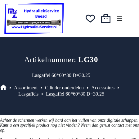
Ga
was:
is:
naar
€54,59.
€49,13.
de
inhoud
Winkelwagen
Artikelnummer:
LG30
Lasgaffel 60*60*80 D=30.25
Assortiment
Cilinder onderdelen
Accessoires
Assortiment
Lasgaffels
Lasgaffel 60*60*80 D=30.25
Achter de schermen werken wij hard aan het vullen van onze digitale schappen.
Kunt u een specifiek product nog niet vinden? Neem dan gerust contact met ons
op.