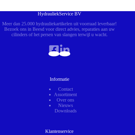
HydrauliekService BV
Meer dan 25.000 hydrauliekartikelen uit voorraad leverbaar!
Bezoek ons in Beesd voor direct advies, reparaties aan uw
cilinders of het persen van slangen terwijl u wacht.
Informatie
Contact
Assortiment
Over ons
Nieuws
Downloads
Klantenservice