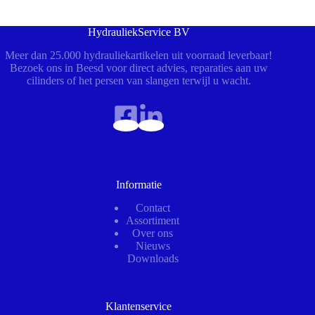
HydrauliekService BV
Meer dan 25.000 hydrauliekartikelen uit voorraad leverbaar!
Bezoek ons in Beesd voor direct advies, reparaties aan uw
cilinders of het persen van slangen terwijl u wacht.
Informatie
Contact
Assortiment
Over ons
Nieuws
Downloads
Klantenservice