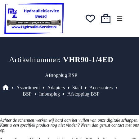
Ga
was:
is:
naar
€2,25.
€1,91.
de
inhoud
Winkelwagen
Artikelnummer:
VHR90-1/4ED
Afstopplug BSP
Assortiment
Adapters
Staal
Accessoires
Assortiment
BSP
Imbusplug
Afstopplug BSP
Achter de schermen werken wij hard aan het vullen van onze digitale schappen.
Kunt u een specifiek product nog niet vinden? Neem dan gerust contact met ons
op.