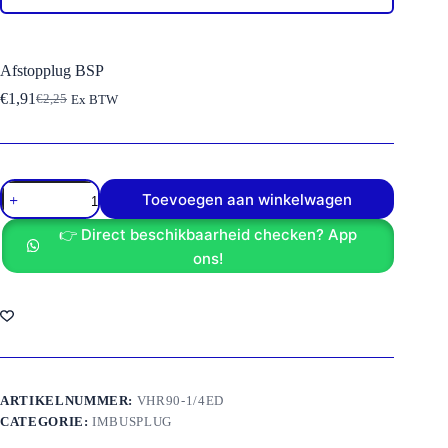
Afstopplug BSP
€
1,91
€
2,25
Ex BTW
Oorspronkelijke
Huidige
prijs
prijs
was:
is:
€2,25.
€1,91.
Afstopplug
Toevoegen aan winkelwagen
BSP
aantal
👉 Direct beschikbaarheid checken? App
ons!
ARTIKELNUMMER:
VHR90-1/4ED
CATEGORIE:
IMBUSPLUG