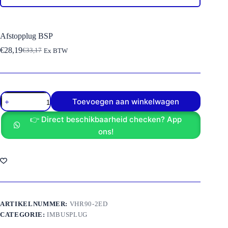
Afstopplug BSP
€
28,19
€
33,17
Ex BTW
Oorspronkelijke
Huidige
prijs
prijs
was:
is:
€33,17.
€28,19.
Afstopplug
Toevoegen aan winkelwagen
BSP
aantal
👉 Direct beschikbaarheid checken? App
ons!
ARTIKELNUMMER:
VHR90-2ED
CATEGORIE:
IMBUSPLUG