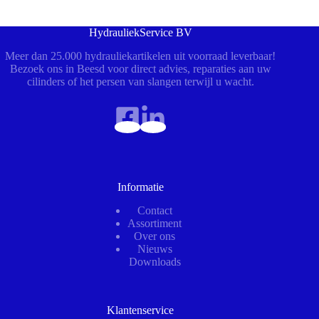
HydrauliekService BV
Meer dan 25.000 hydrauliekartikelen uit voorraad leverbaar!
Bezoek ons in Beesd voor direct advies, reparaties aan uw
cilinders of het persen van slangen terwijl u wacht.
Informatie
Contact
Assortiment
Over ons
Nieuws
Downloads
Klantenservice