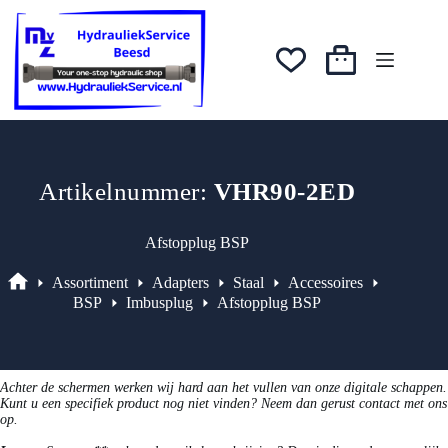
Ga
was:
is:
naar
€33,17.
€28,19.
de
inhoud
Winkelwagen
Artikelnummer:
VHR90-2ED
Afstopplug BSP
Assortiment
Adapters
Staal
Accessoires
Assortiment
BSP
Imbusplug
Afstopplug BSP
Achter de schermen werken wij hard aan het vullen van onze digitale schappen.
Kunt u een specifiek product nog niet vinden? Neem dan gerust contact met ons
op.