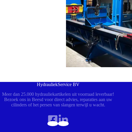
HydrauliekService BV
Meer dan 25.000 hydrauliekartikelen uit voorraad leverbaar!
Bezoek ons in Beesd voor direct advies, reparaties aan uw
cilinders of het persen van slangen terwijl u wacht.