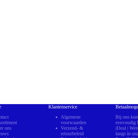
e
Klantenservice
Betaalmoge
tact
Algemene
Bij ons kun
ortiment
voorwaarden
eenvoudig b
er ons
Verzend- &
iDeal | We
euws
retourbeleid
langs in on