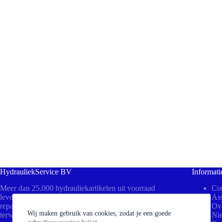
HydrauliekService BV
Informati
Meer dan 25.000 hydrauliekartikelen uit voorraad
Con
leverbaar! Bezoek ons in Beesd voor direct advies,
Ass
reparaties aan uw cilinders of het persen van slangen
Ov
Wij maken gebruik van cookies, zodat je een goede
terwijl u wacht.
Ni