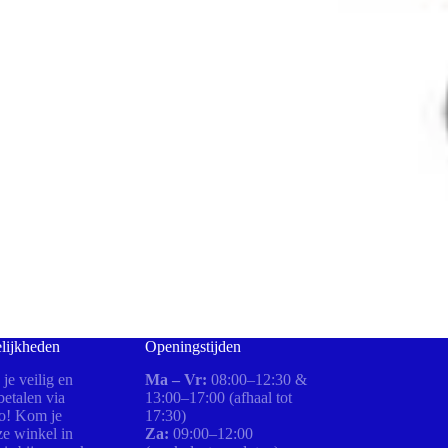
lijkheden
Openingstijden
 je veilig en
Ma – Vr:
08:00–12:30 &
etalen via
13:00–17:00 (afhaal tot
ro! Kom je
17:30)
ze winkel in
Za:
09:00–12:00