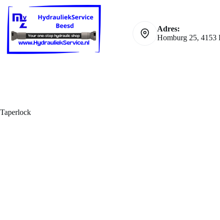
Ga
naar
de
Adres:
inhoud
Homburg 25, 4153 
Taperlock