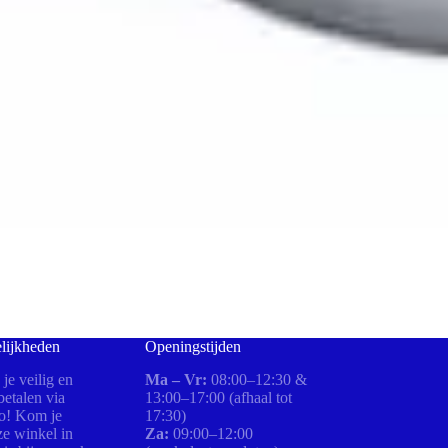
lijkheden
Openingstijden
 je veilig en
Ma – Vr:
08:00–12:30 &
etalen via
13:00–17:00 (afhaal tot
ro! Kom je
17:30)
ze winkel in
Za:
09:00–12:00