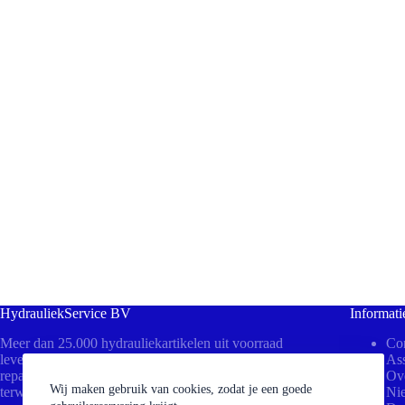
HydrauliekService BV
Informati
Meer dan 25.000 hydrauliekartikelen uit voorraad
Con
leverbaar! Bezoek ons in Beesd voor direct advies,
Ass
reparaties aan uw cilinders of het persen van slangen
Ov
Wij maken gebruik van cookies, zodat je een goede
terwijl u wacht.
Ni