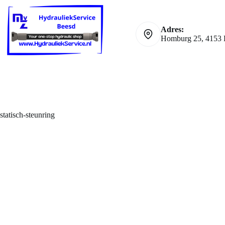
Ga
naar
de
Adres:
inhoud
Homburg 25, 4153 
statisch-steunring