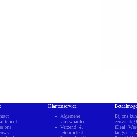
e
Klantenservice
Betaalmoge
tact
Algemene
Bij ons kun
ortiment
voorwaarden
eenvoudig b
er ons
Verzend- &
iDeal | We
euws
retourbeleid
langs in on