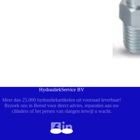
HydrauliekService BV
Meer dan 25.000 hydrauliekartikelen uit voorraad leverbaar!
Bezoek ons in Beesd voor direct advies, reparaties aan uw
cilinders of het persen van slangen terwijl u wacht.