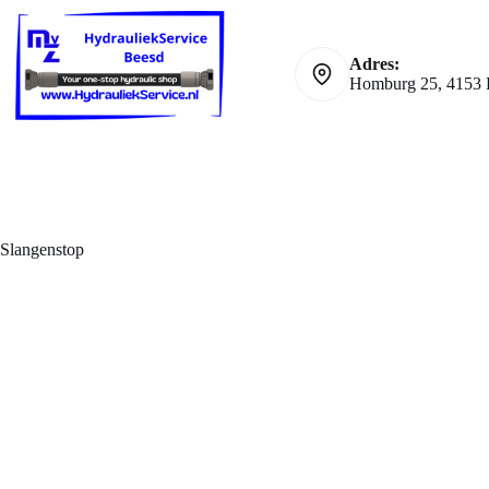
Ga
naar
de
Adres:
inhoud
Homburg 25, 4153 
Slangenstop