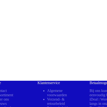
e
Klantenservice
Betaalmoge
tact
Algemene
Bij ons kun
ortiment
voorwaarden
eenvoudig b
er ons
Verzend- &
iDeal | We
euws
retourbeleid
langs in on