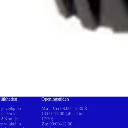
lijkheden
Openingstijden
 je veilig en
Ma – Vr:
08:00–12:30 &
etalen via
13:00–17:00 (afhaal tot
ro! Kom je
17:30)
ze winkel in
Za:
09:00–12:00