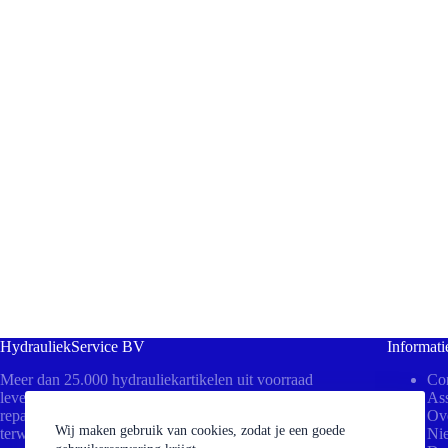
HydrauliekService BV
Informati
Meer dan 25.000 hydrauliekartikelen uit voorraad
Con
leverbaar! Bezoek ons in Beesd voor direct advies,
Ass
reparaties aan uw cilinders of het persen van slangen
Ov
Wij maken gebruik van cookies, zodat je een goede
terwijl u wacht.
Ni