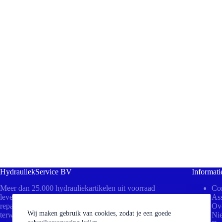
HydrauliekService BV
Informati
Meer dan 25.000 hydrauliekartikelen uit voorraad
Con
leverbaar! Bezoek ons in Beesd voor direct advies,
Ass
reparaties aan uw cilinders of het persen van slangen
Ov
Wij maken gebruik van cookies, zodat je een goede
terwijl u wacht.
Ni