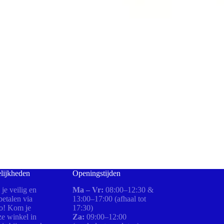
lijkheden
Openingstijden
 je veilig en
Ma – Vr:
08:00–12:30 &
etalen via
13:00–17:00 (afhaal tot
ro! Kom je
17:30)
ze winkel in
Za:
09:00–12:00