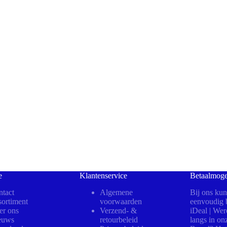
e
Klantenservice
Betaalmoge
tact
Algemene
Bij ons kun
ortiment
voorwaarden
eenvoudig b
er ons
Verzend- &
iDeal | We
euws
retourbeleid
langs in on