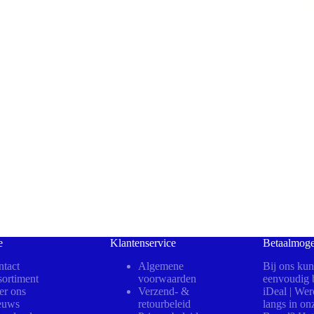
e
Klantenservice
Betaalmoge
tact
Algemene
Bij ons kun
ortiment
voorwaarden
eenvoudig b
er ons
Verzend- &
iDeal | We
euws
retourbeleid
langs in on