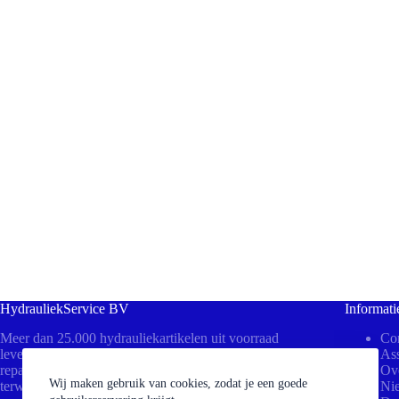
HydrauliekService BV
Informati
Meer dan 25.000 hydrauliekartikelen uit voorraad
Con
leverbaar! Bezoek ons in Beesd voor direct advies,
Ass
reparaties aan uw cilinders of het persen van slangen
Ov
Wij maken gebruik van cookies, zodat je een goede
terwijl u wacht.
Ni