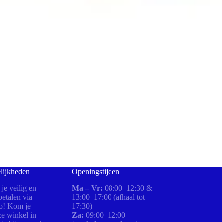
lijkheden
Openingstijden
 je veilig en
Ma – Vr:
08:00–12:30 &
etalen via
13:00–17:00 (afhaal tot
ro! Kom je
17:30)
ze winkel in
Za:
09:00–12:00