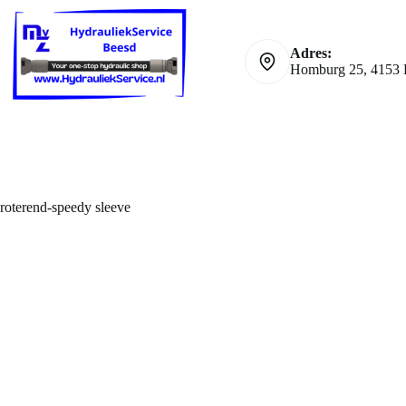
Ga
naar
de
Adres:
inhoud
Homburg 25, 4153 
roterend-speedy sleeve