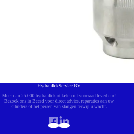
HydrauliekService BV
Meer dan 25.000 hydrauliekartikelen uit voorraad leverbaar!
Bezoek ons in Beesd voor direct advies, reparaties aan uw
cilinders of het persen van slangen terwijl u wacht.