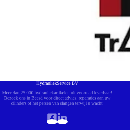
HydrauliekService BV
Meer dan 25.000 hydrauliekartikelen uit voorraad leverbaar!
Bezoek ons in Beesd voor direct advies, reparaties aan uw
cilinders of het persen van slangen terwijl u wacht.