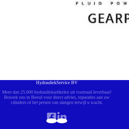
HydrauliekService BV
Meer dan 25.000 hydrauliekartikelen uit voorraad leverbaar!
Bezoek ons in Beesd voor direct advies, reparaties aan uw
cilinders of het persen van slangen terwijl u wacht.