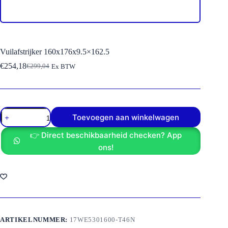
Vuilafstrijker 160x176x9.5×162.5
€
254,18
€
299,04
Ex BTW
Oorspronkelijke
Huidige
prijs
prijs
was:
is:
€299,04.
€254,18.
Vuilafstrijker
Toevoegen aan winkelwagen
160x176x9.5x162.5
aantal
👉 Direct beschikbaarheid checken? App
ons!
ARTIKELNUMMER:
17WE5301600-T46N