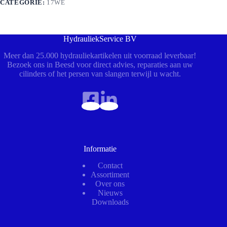
CATEGORIE:
17WE
HydrauliekService BV
Meer dan 25.000 hydrauliekartikelen uit voorraad leverbaar!
Bezoek ons in Beesd voor direct advies, reparaties aan uw
cilinders of het persen van slangen terwijl u wacht.
Informatie
Contact
Assortiment
Over ons
Nieuws
Downloads