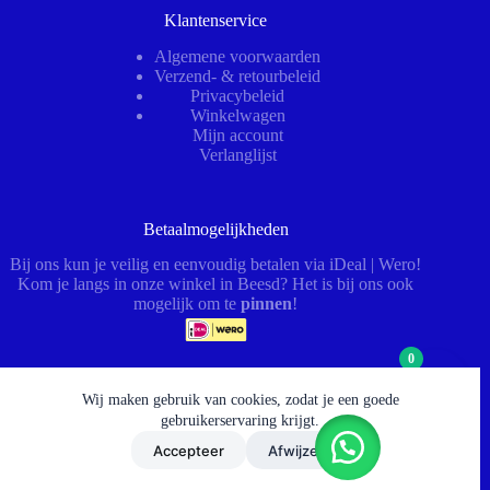
Klantenservice
Algemene voorwaarden
Verzend- & retourbeleid
Privacybeleid
Winkelwagen
Mijn account
Verlanglijst
Betaalmogelijkheden
Bij ons kun je veilig en eenvoudig betalen via iDeal | Wero!
Kom je langs in onze winkel in Beesd? Het is bij ons ook
mogelijk om te
pinnen
!
0
Wij maken gebruik van cookies, zodat je een goede
Openingstijden
gebruikerservaring krijgt.
Ma – Vr:
08:00–12:30 & 13:00–17:00 (afhaal tot 17:30)
Accepteer
Afwijzen
Za:
09:00–12:00 (werkplaats gesloten)
© 2026 - HydrauliekService BV