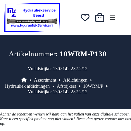
Ga
was:
is:
naar
€11,38.
€9,67.
de
inhoud
Winkelwagen
Artikelnummer:
10WRM-P130
Vuilafstrijker 130×142.2×7.2/12
Assortiment
Afdichtingen
Assortiment
Hydrauliek afdichtingen
Afstrijkers
10WRM/P
Vuilafstrijker 130×142.2×7.2/12
Achter de schermen werken wij hard aan het vullen van onze digitale schappen.
Kunt u een specifiek product nog niet vinden? Neem dan gerust contact met ons
op.