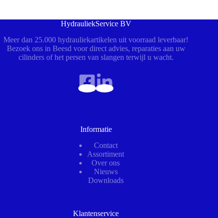
HydrauliekService BV
Meer dan 25.000 hydrauliekartikelen uit voorraad leverbaar!
Bezoek ons in Beesd voor direct advies, reparaties aan uw
cilinders of het persen van slangen terwijl u wacht.
Informatie
Contact
Assortiment
Over ons
Nieuws
Downloads
Klantenservice