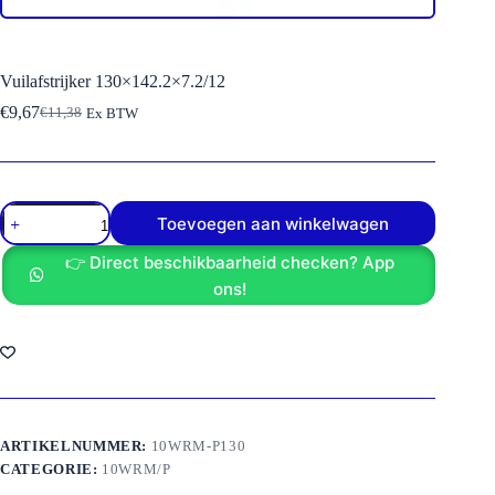
Vuilafstrijker 130×142.2×7.2/12
€
9,67
€
11,38
Ex BTW
Oorspronkelijke
Huidige
prijs
prijs
was:
is:
€11,38.
€9,67.
Vuilafstrijker
Toevoegen aan winkelwagen
130x142.2x7.2/12
aantal
👉 Direct beschikbaarheid checken? App
ons!
ARTIKELNUMMER:
10WRM-P130
CATEGORIE:
10WRM/P