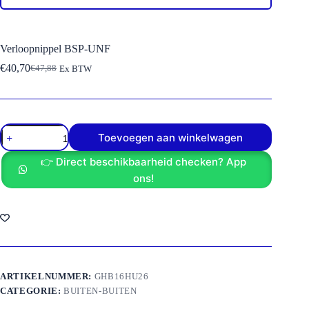
Verloopnippel BSP-UNF
€
40,70
€
47,88
Ex BTW
Oorspronkelijke
Huidige
prijs
prijs
was:
is:
€47,88.
€40,70.
Verloopnippel
Toevoegen aan winkelwagen
BSP-
UNF
👉 Direct beschikbaarheid checken? App
aantal
ons!
ARTIKELNUMMER:
GHB16HU26
CATEGORIE:
BUITEN-BUITEN