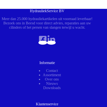
HydrauliekService BV
Meer dan 25.000 hydrauliekartikelen uit voorraad leverbaar!
Bezoek ons in Beesd voor direct advies, reparaties aan uw
cilinders of het persen van slangen terwijl u wacht.
Informatie
Contact
Assortiment
Over ons
Nieuws
Downloads
Klantenservice