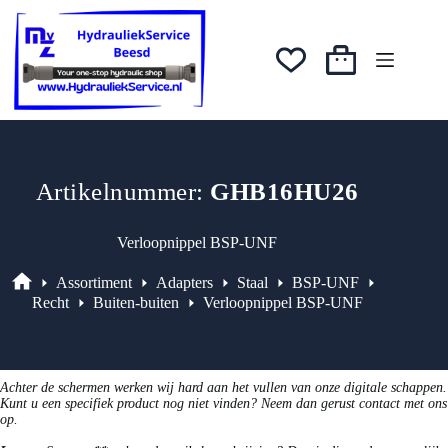
Ga
was:
is:
naar
€47,88.
€40,70.
de
inhoud
Winkelwagen
Artikelnummer:
GHB16HU26
Verloopnippel BSP-UNF
Assortiment
Adapters
Staal
BSP-UNF
Assortiment
Recht
Buiten-buiten
Verloopnippel BSP-UNF
Achter de schermen werken wij hard aan het vullen van onze digitale schappen.
Kunt u een specifiek product nog niet vinden? Neem dan gerust contact met ons
op.