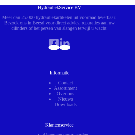
HydrauliekService BV
Meer dan 25.000 hydrauliekartikelen uit voorraad leverbaar!
Bezoek ons in Beesd voor direct advies, reparaties aan uw
cilinders of het persen van slangen terwijl u wacht.
Informatie
Contact
Assortiment
Over ons
Nieuws
Downloads
Klantenservice
Algemene voorwaarden