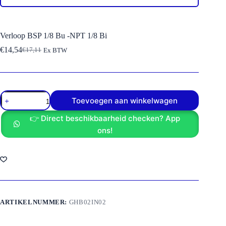
Verloop BSP 1/8 Bu -NPT 1/8 Bi
€
14,54
€
17,11
Ex BTW
Oorspronkelijke
Huidige
prijs
prijs
was:
is:
€17,11.
€14,54.
Verloop
Toevoegen aan winkelwagen
BSP
1/8
👉 Direct beschikbaarheid checken? App
Bu
-
ons!
NPT
1/8
Bi
aantal
ARTIKELNUMMER:
GHB02IN02