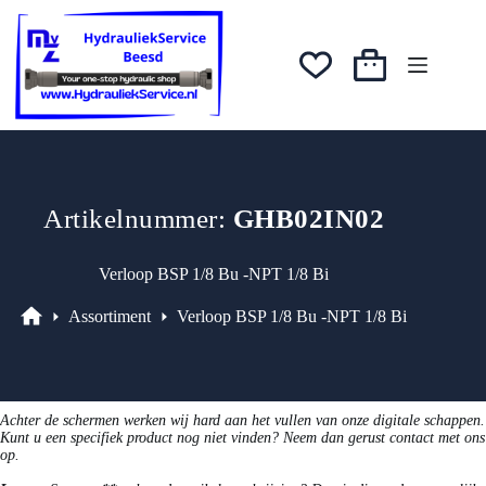
Ga
was:
is:
naar
€17,11.
€14,54.
de
inhoud
Winkelwagen
Artikelnummer:
GHB02IN02
Verloop BSP 1/8 Bu -NPT 1/8 Bi
Assortiment
Verloop BSP 1/8 Bu -NPT 1/8 Bi
Assortiment
Achter de schermen werken wij hard aan het vullen van onze digitale schappen.
Kunt u een specifiek product nog niet vinden? Neem dan gerust contact met ons
op.