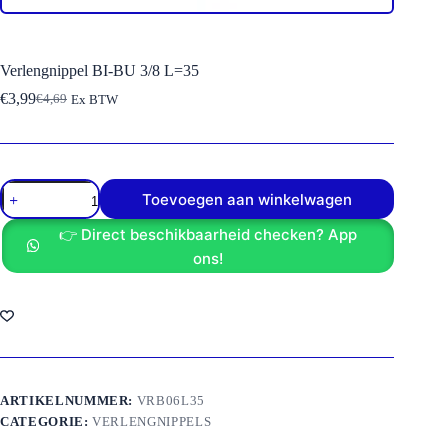
Verlengnippel BI-BU 3/8 L=35
€
3,99
€
4,69
Ex BTW
Oorspronkelijke
Huidige
prijs
prijs
was:
is:
€4,69.
€3,99.
Verlengnippel
Toevoegen aan winkelwagen
BI-
BU
👉 Direct beschikbaarheid checken? App
3/8
L=35
ons!
aantal
ARTIKELNUMMER:
VRB06L35
CATEGORIE:
VERLENGNIPPELS