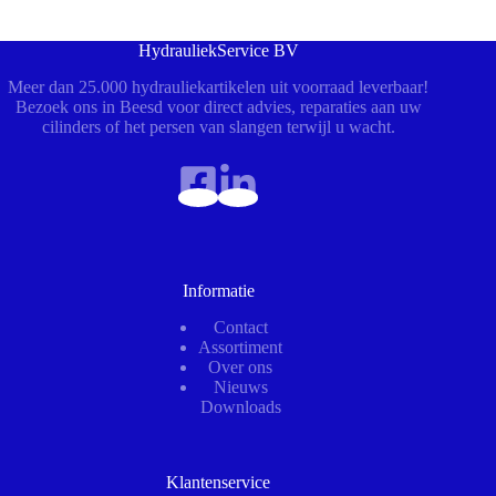
HydrauliekService BV
Meer dan 25.000 hydrauliekartikelen uit voorraad leverbaar!
Bezoek ons in Beesd voor direct advies, reparaties aan uw
cilinders of het persen van slangen terwijl u wacht.
Informatie
Contact
Assortiment
Over ons
Nieuws
Downloads
Klantenservice