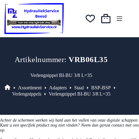
Ga
was:
is:
naar
€4,69.
€3,99.
de
inhoud
Winkelwagen
Artikelnummer:
VRB06L35
Verlengnippel BI-BU 3/8 L=35
Assortiment
Adapters
Staal
BSP-BSP
Assortiment
Verlengnippels
Verlengnippel BI-BU 3/8 L=35
Achter de schermen werken wij hard aan het vullen van onze digitale schappen.
Kunt u een specifiek product nog niet vinden? Neem dan gerust contact met ons
op.