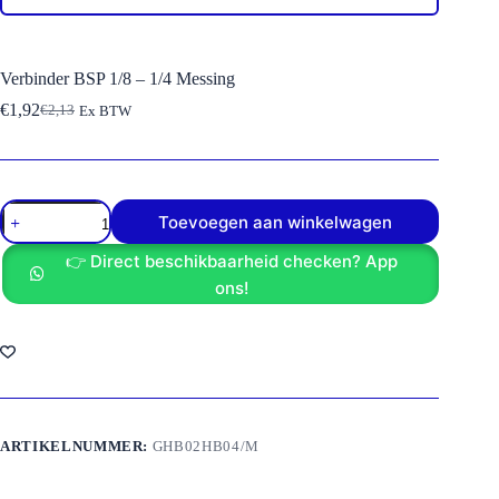
Verbinder BSP 1/8 – 1/4 Messing
€
1,92
€
2,13
Ex BTW
Oorspronkelijke
Huidige
prijs
prijs
was:
is:
€2,13.
€1,92.
Verbinder
Toevoegen aan winkelwagen
BSP
1/8
👉 Direct beschikbaarheid checken? App
-
1/4
ons!
Messing
aantal
ARTIKELNUMMER:
GHB02HB04/M