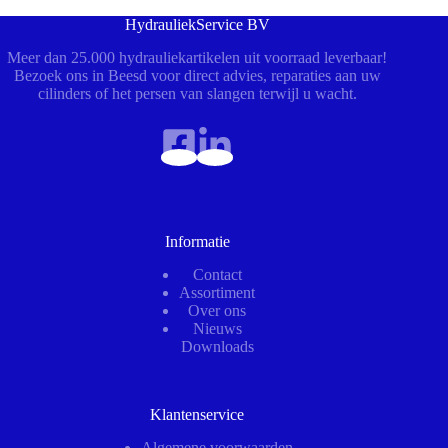
HydrauliekService BV
Meer dan 25.000 hydrauliekartikelen uit voorraad leverbaar!
Bezoek ons in Beesd voor direct advies, reparaties aan uw
cilinders of het persen van slangen terwijl u wacht.
Informatie
Contact
Assortiment
Over ons
Nieuws
Downloads
Klantenservice
Algemene voorwaarden