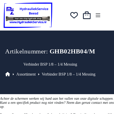
Ga
was:
is:
naar
€2,13.
€1,92.
de
inhoud
Winkelwagen
Artikelnummer:
GHB02HB04/M
Verbinder BSP 1/8 – 1/4 Messing
Assortiment
Verbinder BSP 1/8 – 1/4 Messing
Assortiment
Achter de schermen werken wij hard aan het vullen van onze digitale schappen.
Kunt u een specifiek product nog niet vinden? Neem dan gerust contact met ons
op.