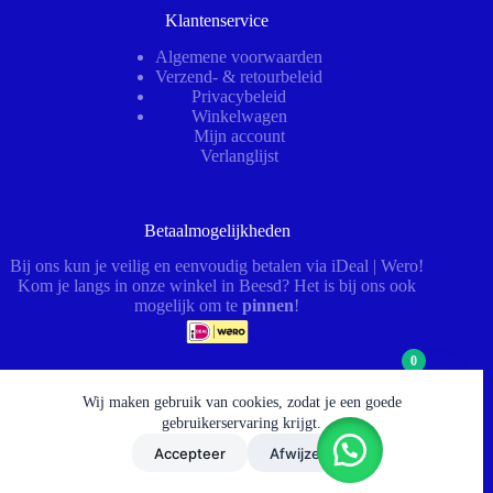
Klantenservice
Algemene voorwaarden
Verzend- & retourbeleid
Privacybeleid
Winkelwagen
Mijn account
Verlanglijst
Betaalmogelijkheden
Bij ons kun je veilig en eenvoudig betalen via iDeal | Wero!
Kom je langs in onze winkel in Beesd? Het is bij ons ook
mogelijk om te
pinnen
!
0
Wij maken gebruik van cookies, zodat je een goede
Openingstijden
gebruikerservaring krijgt.
Ma – Vr:
08:00–12:30 & 13:00–17:00 (afhaal tot 17:30)
Accepteer
Afwijzen
Za:
09:00–12:00 (werkplaats gesloten)
© 2026 - HydrauliekService BV