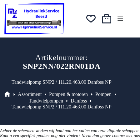
Ga
naar
de
inhoud
Winkelwagen
Artikelnummer:
SNP2NN/022RN01DA
Tandwielpomp SNP2 / 111.20.463.00 Danfoss NP
Assortiment
Pompen & motoren
Pompen
Assortiment
Tandwielpompen
Danfoss
Tandwielpomp SNP2 / 111.20.463.00 Danfoss NP
Achter de schermen werken wij hard aan het vullen van onze digitale schappen.
Kunt u een specifiek product nog niet vinden? Neem dan gerust contact met ons