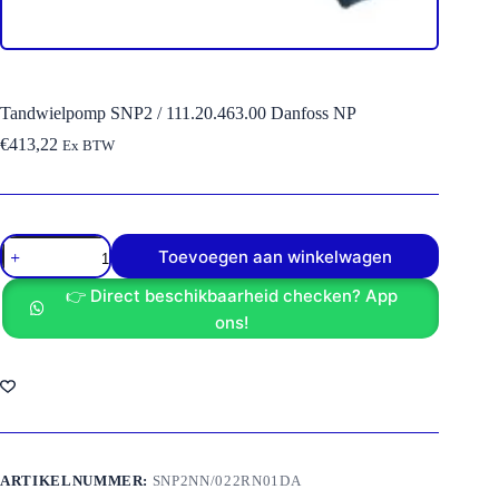
Tandwielpomp SNP2 / 111.20.463.00 Danfoss NP
€
413,22
Ex BTW
Tandwielpomp
Toevoegen aan winkelwagen
SNP2
/
👉 Direct beschikbaarheid checken? App
111.20.463.00
Danfoss
ons!
NP
aantal
ARTIKELNUMMER:
SNP2NN/022RN01DA