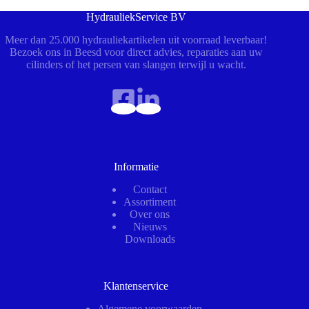
HydrauliekService BV
Meer dan 25.000 hydrauliekartikelen uit voorraad leverbaar!
Bezoek ons in Beesd voor direct advies, reparaties aan uw
cilinders of het persen van slangen terwijl u wacht.
Informatie
Contact
Assortiment
Over ons
Nieuws
Downloads
Klantenservice
Algemene voorwaarden