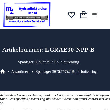
Ga
was:
is:
naar
€40,56.
€36,50.
de
inhoud
Winkelwagen
Artikelnummer:
LGRAE30-NPP-B
Spanlager 30*62*35.7 Bolle buitenring
Assortiment
Spanlager 30*62*35.7 Bolle buitenring
Assortiment
Achter de schermen werken wij hard aan het vullen van onze digitale schappen.
Kunt u een specifiek product nog niet vinden? Neem dan gerust contact met ons
op.