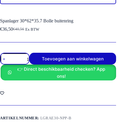
Spanlager 30*62*35.7 Bolle buitenring
€
36,50
€
40,56
Ex BTW
Oorspronkelijke
Huidige
prijs
prijs
was:
is:
€40,56.
€36,50.
Spanlager
Toevoegen aan winkelwagen
30*62*35.7
Bolle
👉 Direct beschikbaarheid checken? App
buitenring
aantal
ons!
ARTIKELNUMMER:
LGRAE30-NPP-B