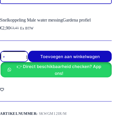
Snelkoppeling Male water messingGardena profiel
€
2,90
€
3,41
Ex BTW
Oorspronkelijke
Huidige
prijs
prijs
was:
is:
€3,41.
€2,90.
Snelkoppeling
Toevoegen aan winkelwagen
Male
water
👉 Direct beschikbaarheid checken? App
messingGardena
profiel
ons!
aantal
ARTIKELNUMMER:
SKWGM12IR/M