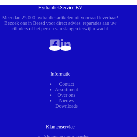
HydrauliekService BV
Meer dan 25.000 hydrauliekartikelen uit voorraad leverbaar!
Bezoek ons in Beesd voor direct advies, reparaties aan uw
cilinders of het persen van slangen terwijl u wacht.
Informatie
Contact
Assortiment
Over ons
Nieuws
Downloads
Klantenservice
Algemene voorwaarden