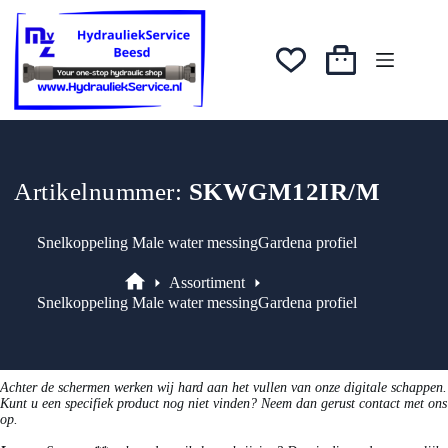
prijs
prijs
Ga
was:
is:
naar
€3,41.
€2,90.
de
inhoud
Winkelwagen
Artikelnummer:
SKWGM12IR/M
Snelkoppeling Male water messingGardena profiel
Assortiment
Assortiment
Snelkoppeling Male water messingGardena profiel
Achter de schermen werken wij hard aan het vullen van onze digitale schappen.
Kunt u een specifiek product nog niet vinden? Neem dan gerust contact met ons
op.