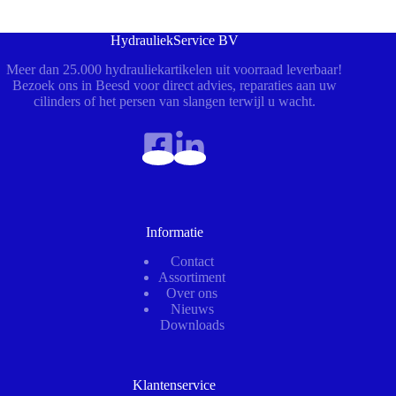
HydrauliekService BV
Meer dan 25.000 hydrauliekartikelen uit voorraad leverbaar!
Bezoek ons in Beesd voor direct advies, reparaties aan uw
cilinders of het persen van slangen terwijl u wacht.
Informatie
Contact
Assortiment
Over ons
Nieuws
Downloads
Klantenservice