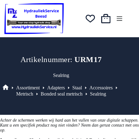
Ga
was:
is:
naar
€0,93.
€0,79.
de
inhoud
Winkelwagen
Artikelnummer:
URM17
Sealring
Assortiment
Adapters
Staal
Accessoires
Assortiment
Metrisch
Bonded seal metrisch
Sealring
Achter de schermen werken wij hard aan het vullen van onze digitale schappen.
Kunt u een specifiek product nog niet vinden? Neem dan gerust contact met ons
op.