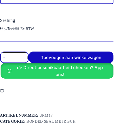
Sealring
€
0,79
€
0,93
Ex BTW
Oorspronkelijke
Huidige
prijs
prijs
was:
is:
€0,93.
€0,79.
Sealring
Toevoegen aan winkelwagen
aantal
👉 Direct beschikbaarheid checken? App
ons!
ARTIKELNUMMER:
URM17
CATEGORIE:
BONDED SEAL METRISCH