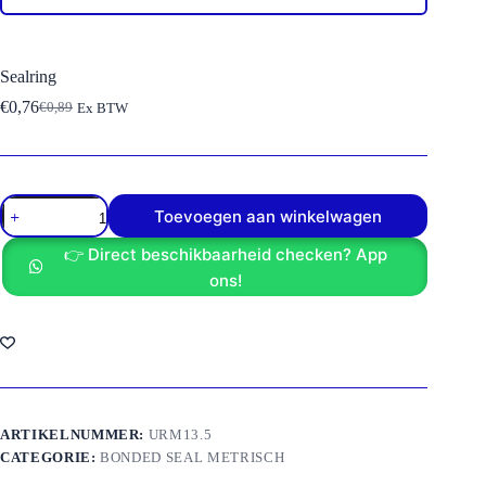
Sealring
€
0,76
€
0,89
Ex BTW
Oorspronkelijke
Huidige
prijs
prijs
was:
is:
€0,89.
€0,76.
Sealring
Toevoegen aan winkelwagen
aantal
👉 Direct beschikbaarheid checken? App
ons!
ARTIKELNUMMER:
URM13.5
CATEGORIE:
BONDED SEAL METRISCH