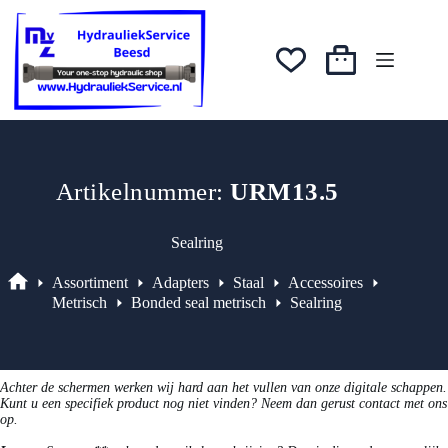
Ga
was:
is:
naar
€0,89.
€0,76.
de
inhoud
Winkelwagen
Artikelnummer:
URM13.5
Sealring
Assortiment
Adapters
Staal
Accessoires
Assortiment
Metrisch
Bonded seal metrisch
Sealring
Achter de schermen werken wij hard aan het vullen van onze digitale schappen.
Kunt u een specifiek product nog niet vinden? Neem dan gerust contact met ons
op.