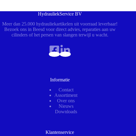
HydrauliekService BV
Meer dan 25.000 hydrauliekartikelen uit voorraad leverbaar!
Bezoek ons in Beesd voor direct advies, reparaties aan uw
cilinders of het persen van slangen terwijl u wacht.
Informatie
Contact
Assortiment
Over ons
Nieuws
Downloads
Klantenservice