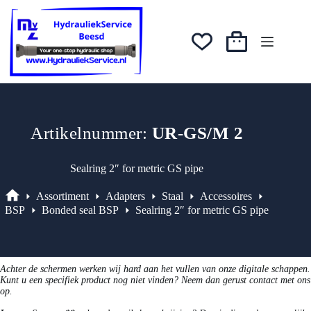
Ga
was:
is:
naar
€4,00.
€3,40.
de
inhoud
Winkelwagen
Artikelnummer:
UR-GS/M 2
Sealring 2″ for metric GS pipe
Assortiment
Adapters
Staal
Accessoires
Assortiment
BSP
Bonded seal BSP
Sealring 2″ for metric GS pipe
Achter de schermen werken wij hard aan het vullen van onze digitale schappen.
Kunt u een specifiek product nog niet vinden? Neem dan gerust contact met ons
op.