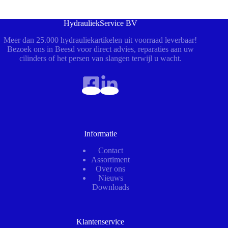
HydrauliekService BV
Meer dan 25.000 hydrauliekartikelen uit voorraad leverbaar!
Bezoek ons in Beesd voor direct advies, reparaties aan uw
cilinders of het persen van slangen terwijl u wacht.
Informatie
Contact
Assortiment
Over ons
Nieuws
Downloads
Klantenservice