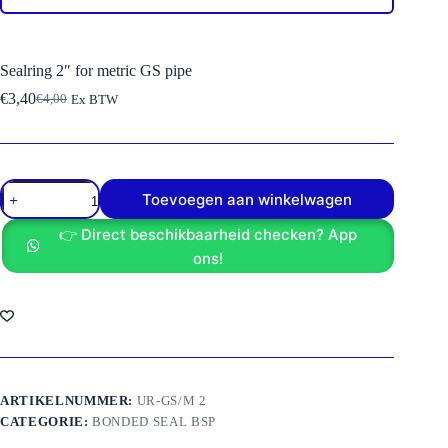
Sealring 2″ for metric GS pipe
€
3,40
€
4,00
Ex BTW
Oorspronkelijke
Huidige
prijs
prijs
was:
is:
€4,00.
€3,40.
Sealring
Toevoegen aan winkelwagen
2"
for
👉 Direct beschikbaarheid checken? App
metric
GS
ons!
pipe
aantal
ARTIKELNUMMER:
UR-GS/M 2
CATEGORIE:
BONDED SEAL BSP