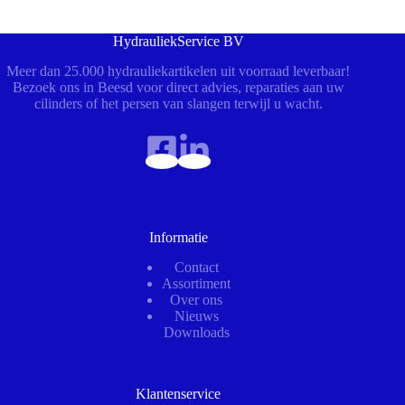
HydrauliekService BV
Meer dan 25.000 hydrauliekartikelen uit voorraad leverbaar!
Bezoek ons in Beesd voor direct advies, reparaties aan uw
cilinders of het persen van slangen terwijl u wacht.
Informatie
Contact
Assortiment
Over ons
Nieuws
Downloads
Klantenservice