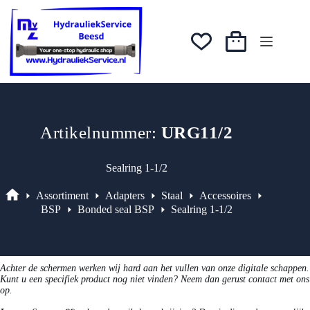
Ga
was:
is:
naar
€3,47.
€2,95.
de
inhoud
Winkelwagen
Artikelnummer:
URG11/2
Sealring 1-1/2
Assortiment
Adapters
Staal
Accessoires
Assortiment
BSP
Bonded seal BSP
Sealring 1-1/2
Achter de schermen werken wij hard aan het vullen van onze digitale schappen.
Kunt u een specifiek product nog niet vinden? Neem dan gerust contact met ons
op.