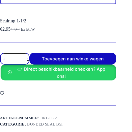
Sealring 1-1/2
€
2,95
€
3,47
Ex BTW
Oorspronkelijke
Huidige
prijs
prijs
was:
is:
€3,47.
€2,95.
Sealring
Toevoegen aan winkelwagen
1-
1/2
👉 Direct beschikbaarheid checken? App
aantal
ons!
ARTIKELNUMMER:
URG11/2
CATEGORIE:
BONDED SEAL BSP