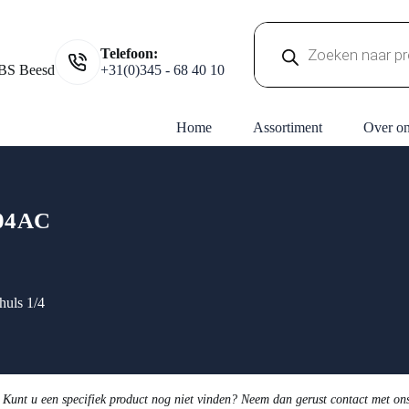
Producten
Telefoon:
zoeken
BS Beesd
+31(0)345 - 68 40 10
Home
Assortiment
Over o
04AC
huls 1/4
 Kunt u een specifiek product nog niet vinden? Neem dan gerust contact met on