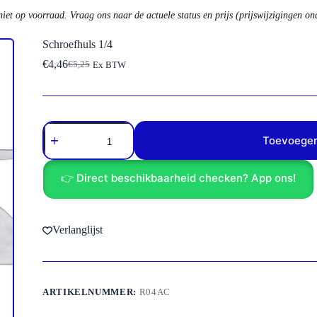
niet op voorraad. Vraag ons naar de actuele status en prijs (prijswijzigingen o
Schroefhuls 1/4
€
4,46
€
5,25
Ex BTW
Oorspronkelijke
Huidige
prijs
prijs
was:
is:
€5,25.
€4,46.
Schroefhuls
1/4
Toevoegen
aantal
👉 Direct beschikbaarheid checken? App ons!
Verlanglijst
ARTIKELNUMMER:
R04AC